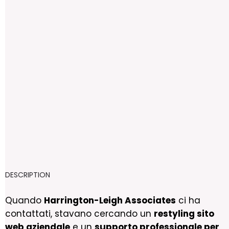
1
RECOMMEND
SHARE
Website
TAGGED IN
DESCRIPTION
Quando
Harrington-Leigh Associates
ci ha
contattati, stavano cercando un
restyling sito
web aziendale
e un
supporto professionale per