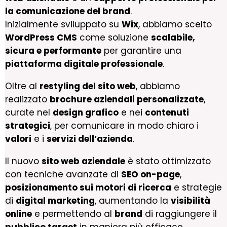
la comunicazione del brand
.
Inizialmente sviluppato su
Wix
, abbiamo scelto
WordPress CMS
come soluzione
scalabile,
sicura e performante
per garantire una
piattaforma digitale professionale
.
Oltre al
restyling del sito web
, abbiamo
realizzato
brochure aziendali personalizzate
,
curate nel
design grafico
e nei
contenuti
strategici
, per comunicare in modo chiaro i
valori
e i
servizi dell’azienda
.
Il nuovo
sito web aziendale
è stato ottimizzato
con tecniche avanzate di
SEO on-page
,
posizionamento sui motori di ricerca
e strategie
di
digital marketing
, aumentando la
visibilità
online
e permettendo al
brand
di raggiungere il